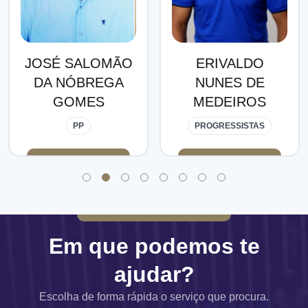
ÃO
ERIVALDO
ESTERBAN
A
NUNES DE
NÓBREGA DE
MEDEIROS
SOUSA
PROGRESSISTAS
PP
Em que podemos te
ajudar?
Escolha de forma rápida o serviço que procura.