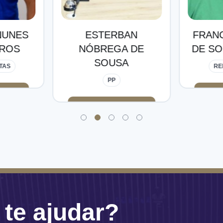
AN
FRANCISCO FILHO
ARCAD
 DE
DE SOUSA MORAIS
DE 
A
REPUBLICANOS
RE
te ajudar?