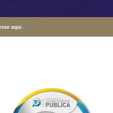
esse aqui
.