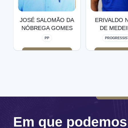
A
ERIVALDO NUNES
ESTERB
S
DE MEDEIROS
NÓBREGA
SOUS
PROGRESSISTAS
PP
Em que podemos 