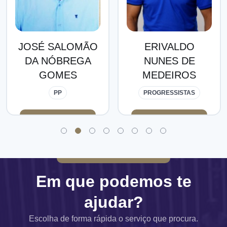
ÃO
ERIVALDO
ESTERBAN
A
NUNES DE
NÓBREGA DE
MEDEIROS
SOUSA
PROGRESSISTAS
PP
Em que podemos te
ajudar?
Escolha de forma rápida o serviço que procura.