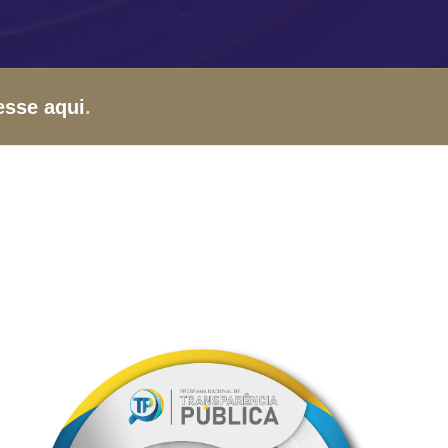
esse aqui
.