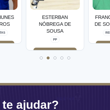
AN
FRANCISCO FILHO
ARCAD
 DE
DE SOUSA MORAIS
DE 
A
REPUBLICANOS
RE
te ajudar?