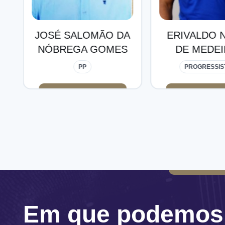
A
ERIVALDO NUNES
ESTERB
S
DE MEDEIROS
NÓBREGA
SOUS
PROGRESSISTAS
PP
Em que podemos 