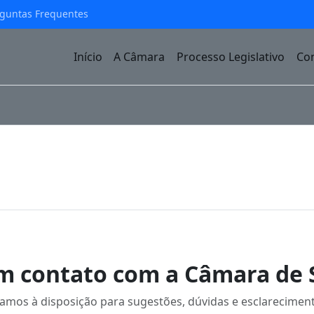
guntas Frequentes
Início
A Câmara
Processo Legislativo
Con
m contato com a Câmara de 
amos à disposição para sugestões, dúvidas e esclarecimen