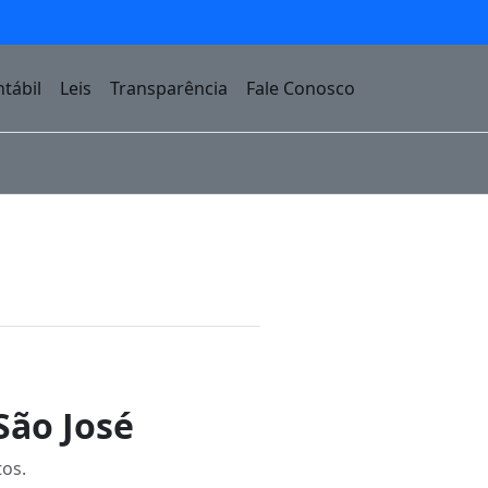
tábil
Leis
Transparência
Fale Conosco
São José
tos.