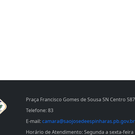
Praça Francisco Gomes de Sousa SN Centro 58
Telefone: 83
E-mail:
camara@saojosedeespinharas.pb.gov.br
Horário de Atendimento: Segunda a sexta-feira 