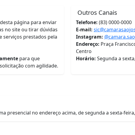
Outros Canais
l desta página para enviar
Telefone:
(83) 0000-0000
s no site ou tirar dúvidas
E-mail:
sic@camarasaojos
 e serviços prestados pela
Instagram:
@camara.sao
Endereço:
Praça Francisc
Centro
tamente
para que
Horário:
Segunda a sexta,
olicitação com agilidade.
ma presencial no endereço acima, de segunda a sexta-feira,