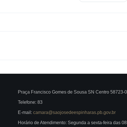
Praça Francisco Gomes de Sousa SN Centro 58723-
Telefone: 83
E-mail:
camara@saojosedeespinharas.pb.gov.br
Horário de Atendimento: Segunda a sexta-feira das 0